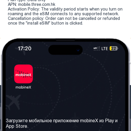
APN: mobile.three.com.hk
Activation Policy: The validity period starts when you turn on
roaming and the eSIM connects to any supported network.
Cancellation policy: Order can not be cancelled or refunded
once the "install eSIM" button is clicked.
Наша компания
Необходимая
информация
О нас
Загрузите мобильное приложение mobineX из Play и
Правила и Условия
App Store.
Наши сервисы