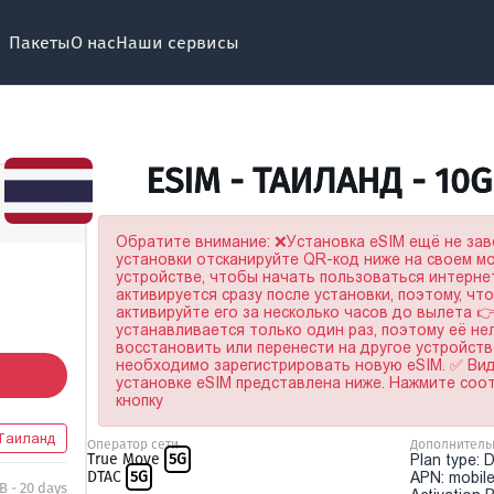
Пакеты
О нас
Наши сервисы
ESIM - ТАИЛАНД - 10
Обратите внимание: ❌Установка eSIM ещё не за
установки отсканируйте QR-код ниже на своем 
устройстве, чтобы начать пользоваться интерне
активируется сразу после установки, поэтому, чт
активируйте его за несколько часов до вылета 
устанавливается только один раз, поэтому её не
восстановить или перенести на другое устройство
необходимо зарегистрировать новую eSIM. ✅ Ви
установке eSIM представлена ниже. Нажмите со
кнопку
Таиланд
Оператор сети
Дополнитель
True Move
5G
Plan type: 
DTAC
5G
APN: mobile
B - 20 days