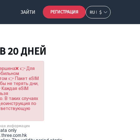
ЗАЙТИ
РЕГИСТРАЦИЯ
RU
$
GB 20 ДНЕЙ
вершена❌ 👉 Для
мобильном
том 👉 Пакет eSIM
обы не терять дни,
 Каждая eSIM
льзя
. В таких случаях
деоинструкция по
ответствующую
ная информация
Data only
.three.com.hk