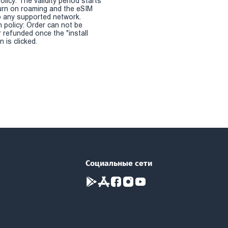
olicy: The validity period starts
urn on roaming and the eSIM
 any supported network.
n policy: Order can not be
r refunded once the "install
 is clicked.
Социальные сети