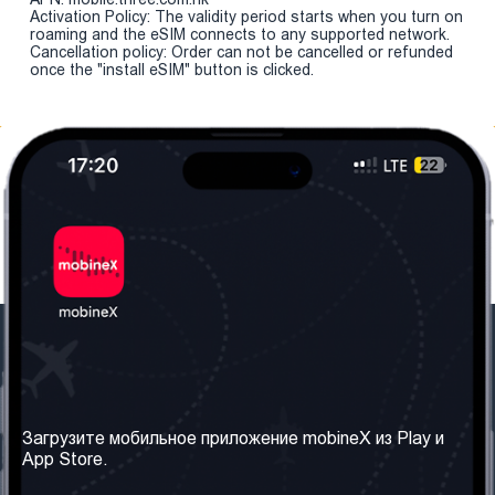
Activation Policy: The validity period starts when you turn on
roaming and the eSIM connects to any supported network.
Cancellation policy: Order can not be cancelled or refunded
once the "install eSIM" button is clicked.
Наша компания
Необходимая
информация
О нас
Загрузите мобильное приложение mobineX из Play и
Правила и Условия
App Store.
Наши сервисы
Политика
Получить SIM-карту