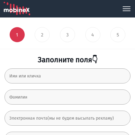
1
2
3
4
5
Заполните поля👇