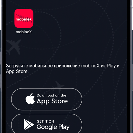
Наша компания
Необходимая
информация
О нас
Загрузите мобильное приложение mobineX из Play и
Правила и Условия
App Store.
Наши сервисы
Политика
Получить SIM-карту
конфиденциальности
Часто задаваемые
вопросы
Контакт
Социальные сети
Грузия: Тбилиси
Телефон: +442030340050