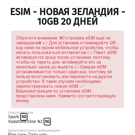
ESIM - НОВАЯ ЗЕЛАНДИЯ -
10GB 20 ДНЕЙ
Обратите внимание: ❌Установка eSIM ещё не
завершена❌ 👉 Для установки отсканируйте QR-
код ниже на своем мобильном устройстве, чтобы
начать пользоваться интернетом 👉 Пакет eSIM
активируется сразу после установки, поэтому,
чтобы не терять дни, активируйте его за
несколько часов до вылета 👉 Каждая eSIM
устанавливается только один раз, поэтому её
нельзя восстановить или перенести на другое
устройство. В таких случаях необходимо
зарегистрировать новую eSIM. ✅
Видеоинструкция по установке eSIM
представлена ниже. Нажмите соответствующую
кнопку
Оператор сети
Spark
5G
Vodafone|One NZ
5G
Дополнительная информация
Plan type: Data only