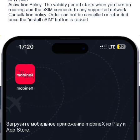
Activation Policy: The validity period starts when you turn on
roaming and the eSIM connects to any supported network.
Cancellation policy: Order can not be cancelled or refunded
once the "install eSIM" button is clicked.
Наша компания
Необходимая
информация
О нас
Загрузите мобильное приложение mobineX из Play и
Правила и Условия
App Store.
Наши сервисы
Политика
Получить SIM-карту