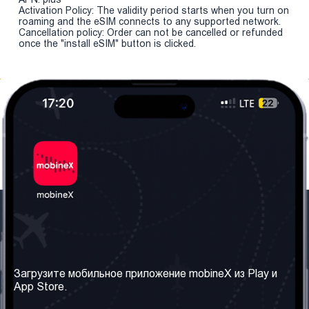
Activation Policy: The validity period starts when you turn on
roaming and the eSIM connects to any supported network.
Cancellation policy: Order can not be cancelled or refunded
once the "install eSIM" button is clicked.
Наша компания
Необходимая
информация
О нас
Загрузите мобильное приложение mobineX из Play и
Правила и Условия
App Store.
Наши сервисы
Политика
Получить SIM-карту