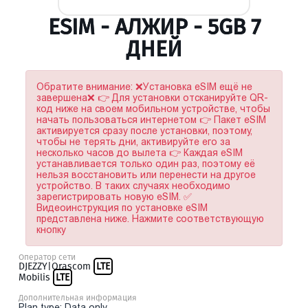
ESIM - АЛЖИР - 5GB 7
ДНЕЙ
Обратите внимание: ❌Установка eSIM ещё не
завершена❌ 👉 Для установки отсканируйте QR-
код ниже на своем мобильном устройстве, чтобы
начать пользоваться интернетом 👉 Пакет eSIM
активируется сразу после установки, поэтому,
чтобы не терять дни, активируйте его за
несколько часов до вылета 👉 Каждая eSIM
устанавливается только один раз, поэтому её
нельзя восстановить или перенести на другое
устройство. В таких случаях необходимо
зарегистрировать новую eSIM. ✅
Видеоинструкция по установке eSIM
представлена ниже. Нажмите соответствующую
кнопку
Оператор сети
DJEZZY|Orascom
LTE
Mobilis
LTE
Дополнительная информация
Plan type: Data only