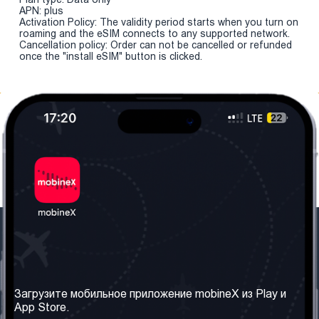
APN: plus
Activation Policy: The validity period starts when you turn on
roaming and the eSIM connects to any supported network.
Cancellation policy: Order can not be cancelled or refunded
once the "install eSIM" button is clicked.
Наша компания
Необходимая
информация
О нас
Загрузите мобильное приложение mobineX из Play и
Правила и Условия
App Store.
Наши сервисы