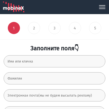
1
2
3
4
5
Заполните поля👇