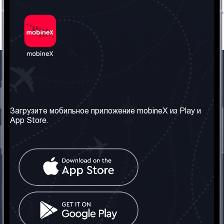
Наша компания
Необходимая
информация
О нас
Загрузите мобильное приложение mobineX из Play и
Правила и Условия
App Store.
Наши сервисы
Политика
Получить SIM-карту
конфиденциальности
Часто задаваемые
вопросы
Контакт
Социальные сети
Грузия: Тбилиси
Телефон: +442030340050