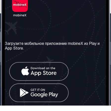
Наша компания
Необходимая
информация
О нас
Загрузите мобильное приложение mobineX из Play и
Правила и Условия
App Store.
Наши сервисы
Политика
Получить SIM-карту
конфиденциальности
Часто задаваемые
вопросы
Контакт
Социальные сети
Грузия: Тбилиси
Телефон: +442030340050
Email:
info@mobinex.com