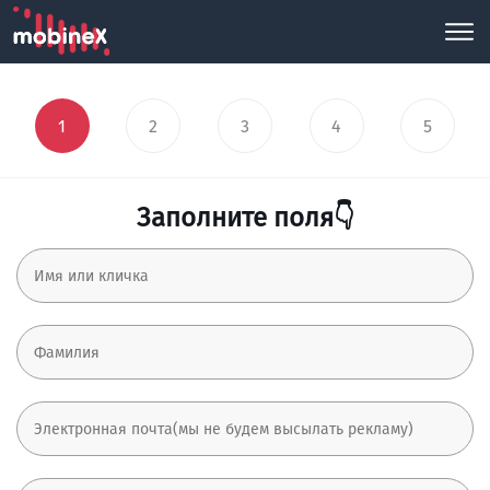
1
2
3
4
5
Заполните поля👇