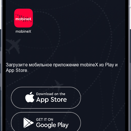
Наша компания
Необходимая
информация
О нас
Загрузите мобильное приложение mobineX из Play и
Правила и Условия
App Store.
Наши сервисы
Политика
Получить SIM-карту
конфиденциальности
Часто задаваемые
вопросы
Контакт
Социальные сети
Грузия: Тбилиси
Телефон: +442030340050