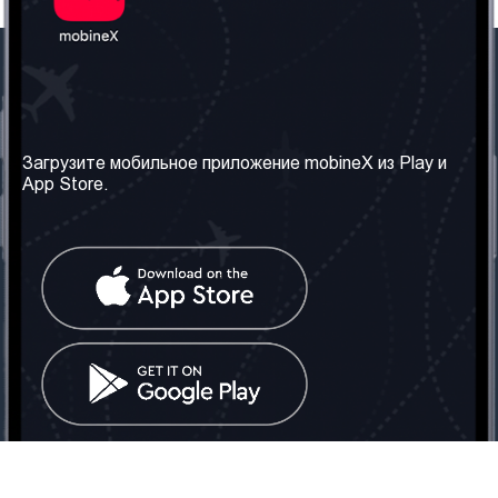
Наша компания
Необходимая
информация
О нас
Загрузите мобильное приложение mobineX из Play и
Правила и Условия
App Store.
Наши сервисы
Политика
Получить SIM-карту
конфиденциальности
Часто задаваемые
вопросы
Контакт
Социальные сети
Грузия: Тбилиси
Телефон: +442030340050
Email:
info@mobinex.com
Контакт