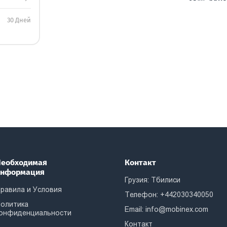
30 Дней
еобходимая
Контакт
информация
Грузия: Тбилиси
равила и Условия
Телефон: +442030340050
олитика
Email:
info@mobinex.com
онфиденциальности
Контакт