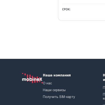
СРОК:
Наша компания
Н
О нас
П
Наши сервисы
П
Получить SIM-карту
к