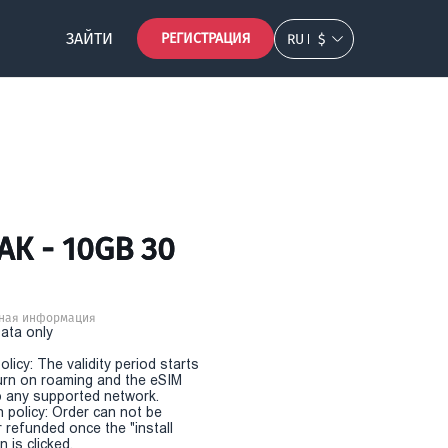
ЗАЙТИ
РЕГИСТРАЦИЯ
RU
$
К - 10GB 30
ная информация
Data only
olicy: The validity period starts
urn on roaming and the eSIM
 any supported network.
n policy: Order can not be
r refunded once the "install
 is clicked.