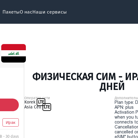
Пакеты
О нас
Наши сервисы
ФИЗИЧЕСКАЯ СИМ - ИРА
ДНЕЙ
Оператор сети
Дополнитель
Korek
LTE
Plan type: 
Asia Cell
LTE
APN: plus
Activation P
when you t
connects to
Ирак
Cancellatio
cancelled o
B - 30 days
eSIM" button