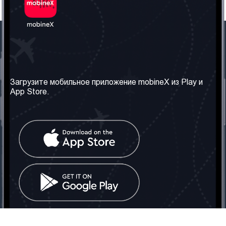
Наша компания
Необходимая
информация
О нас
Загрузите мобильное приложение mobineX из Play и
Правила и Условия
App Store.
Наши сервисы
Политика
Получить SIM-карту
конфиденциальности
Часто задаваемые
вопросы
Контакт
Социальные сети
Грузия: Тбилиси
Телефон: +442030340050
Email:
info@mobinex.com
Контакт