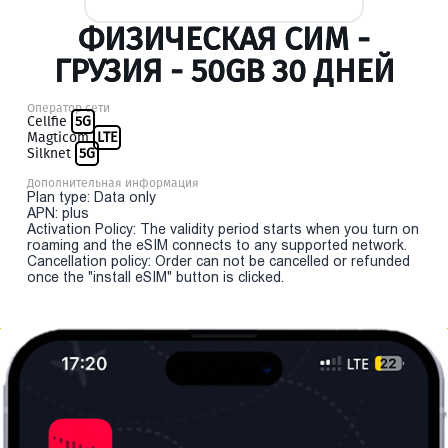
ФИЗИЧЕСКАЯ СИМ -
ГРУЗИЯ - 50GB 30 ДНЕЙ
Оператор сети
Cellfie
5G
Magticom
LTE
Silknet
5G
Дополнительная информация
Plan type: Data only
APN: plus
Activation Policy: The validity period starts when you turn on
roaming and the eSIM connects to any supported network.
Cancellation policy: Order can not be cancelled or refunded
once the "install eSIM" button is clicked.