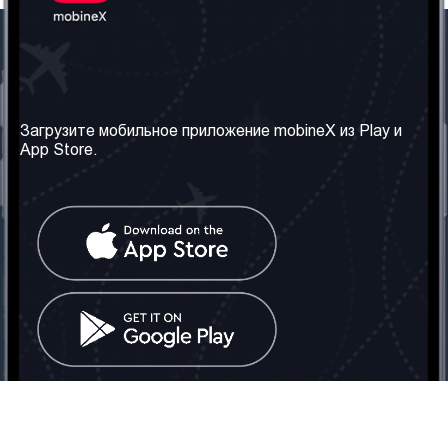
Наша компания
Необходимая
информация
О нас
Загрузите мобильное приложение mobineX из Play и
Правила и Условия
App Store.
Наши сервисы
Политика
Получить SIM-карту
конфиденциальности
Часто задаваемые
вопросы
Контакт
Социальные сети
Грузия: Тбилиси
Телефон: +442030340050
Email:
info@mobinex.com
Контакт