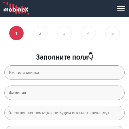
1
2
3
4
5
Заполните поля👇