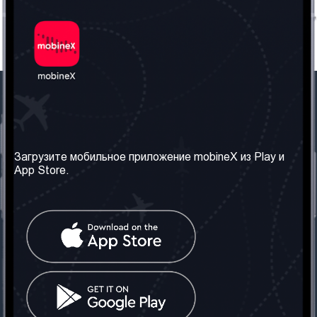
Наша компания
Необходимая
информация
О нас
Загрузите мобильное приложение mobineX из Play и
Правила и Условия
App Store.
Наши сервисы
Политика
Получить SIM-карту
конфиденциальности
Часто задаваемые
вопросы
Контакт
Социальные сети
Грузия: Тбилиси
Телефон: +442030340050