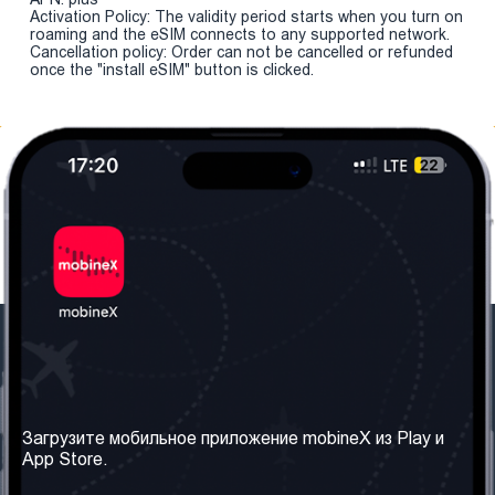
Activation Policy: The validity period starts when you turn on
roaming and the eSIM connects to any supported network.
Cancellation policy: Order can not be cancelled or refunded
once the "install eSIM" button is clicked.
Наша компания
Необходимая
информация
О нас
Загрузите мобильное приложение mobineX из Play и
Правила и Условия
App Store.
Наши сервисы
Политика
Получить SIM-карту