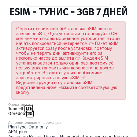
ESIM - ТУНИС - 3GB 7 ДНЕЙ
Обратите внимание: ❌Установка eSIM ещё не
завершена❌ 👉 Для установки отсканируйте QR-
код ниже на своем мобильном устройстве, чтобы
начать пользоваться интернетом 👉 Пакет eSIM
активируется сразу после установки, поэтому,
чтобы не терять дни, активируйте его за
несколько часов до вылета 👉 Каждая eSIM
устанавливается только один раз, поэтому её
нельзя восстановить или перенести на другое
устройство. В таких случаях необходимо
зарегистрировать новую eSIM. ✅
Видеоинструкция по установке eSIM
представлена ниже. Нажмите соответствующую
кнопку
Оператор сети
Tunicell
LTE
Ooredoo
5G
Дополнительная информация
Plan type: Data only
APN: plus
Activation Policy: The validity period starts when you turn on