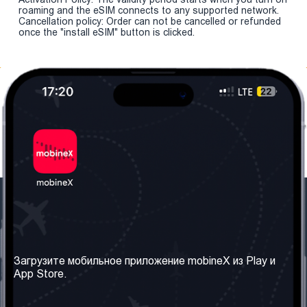
roaming and the eSIM connects to any supported network.
Cancellation policy: Order can not be cancelled or refunded
once the "install eSIM" button is clicked.
Наша компания
Необходимая
информация
О нас
Загрузите мобильное приложение mobineX из Play и
Правила и Условия
App Store.
Наши сервисы
Политика
Получить SIM-карту
конфиденциальности