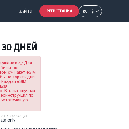
ЗАЙТИ
РЕГИСТРАЦИЯ
RU
$
B 30 ДНЕЙ
вершена❌ 👉 Для
мобильном
том 👉 Пакет eSIM
обы не терять дни,
 Каждая eSIM
льзя
. В таких случаях
деоинструкция по
ответствующую
ная информация
Data only