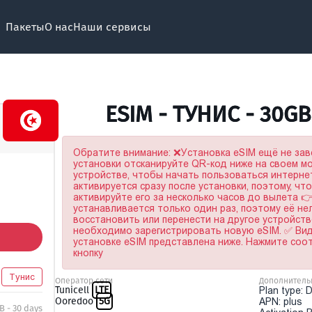
Пакеты
О нас
Наши сервисы
ESIM - ТУНИС - 30G
Обратите внимание: ❌Установка eSIM ещё не за
установки отсканируйте QR-код ниже на своем 
устройстве, чтобы начать пользоваться интерне
активируется сразу после установки, поэтому, чт
активируйте его за несколько часов до вылета 
устанавливается только один раз, поэтому её не
восстановить или перенести на другое устройство
необходимо зарегистрировать новую eSIM. ✅ Ви
установке eSIM представлена ниже. Нажмите со
кнопку
Тунис
Оператор сети
Дополнитель
Tunicell
LTE
Plan type: 
Ooredoo
5G
APN: plus
B - 30 days