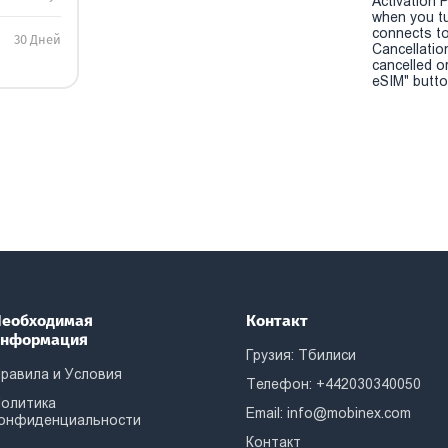
Activation P
when you t
connects to
30 Дней
Cancellatio
cancelled o
eSIM" button
еобходимая
Контакт
информация
Грузия: Тбилиси
равила и Условия
Телефон: +442030340050
олитика
Email:
info@mobinex.com
онфиденциальности
Контакт