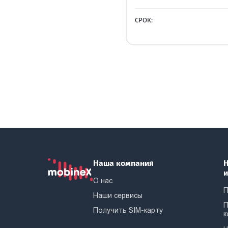
СРОК:
Наша компания
Н
О нас
П
Наши сервисы
П
Получить SIM-карту
к