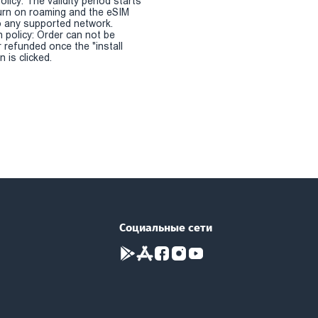
olicy: The validity period starts
urn on roaming and the eSIM
 any supported network.
n policy: Order can not be
r refunded once the "install
 is clicked.
Социальные сети