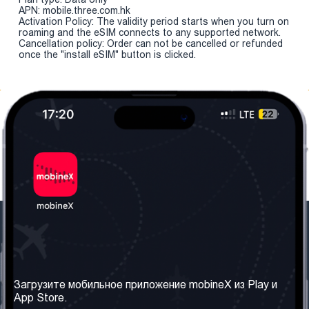
APN: mobile.three.com.hk
Activation Policy: The validity period starts when you turn on
roaming and the eSIM connects to any supported network.
Cancellation policy: Order can not be cancelled or refunded
once the "install eSIM" button is clicked.
Наша компания
Необходимая
информация
О нас
Загрузите мобильное приложение mobineX из Play и
Правила и Условия
App Store.
Наши сервисы