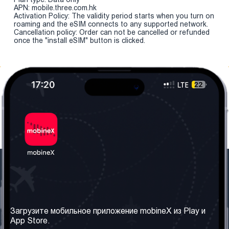
APN: mobile.three.com.hk
Activation Policy: The validity period starts when you turn on
roaming and the eSIM connects to any supported network.
Cancellation policy: Order can not be cancelled or refunded
once the "install eSIM" button is clicked.
Наша компания
Необходимая
информация
О нас
Загрузите мобильное приложение mobineX из Play и
Правила и Условия
App Store.
Наши сервисы