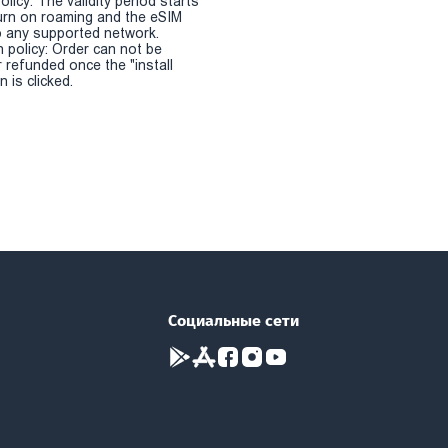
olicy: The validity period starts
urn on roaming and the eSIM
 any supported network.
n policy: Order can not be
r refunded once the "install
 is clicked.
Социальные сети