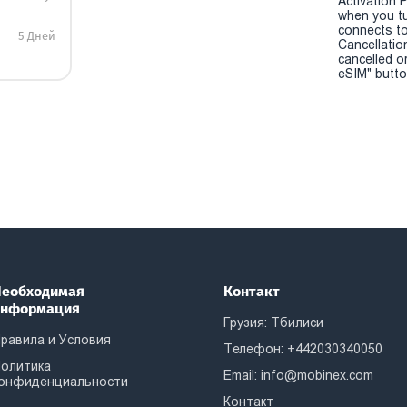
Activation P
when you t
connects to
5 Дней
Cancellatio
cancelled o
eSIM" button
еобходимая
Контакт
информация
Грузия: Тбилиси
равила и Условия
Телефон: +442030340050
олитика
Email:
info@mobinex.com
онфиденциальности
Контакт