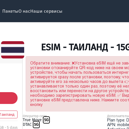
Пакеты
О нас
Наши сервисы
ESIM - ТАИЛАНД - 15
Обратите внимание: ❌Установка eSIM ещё не за
установки отсканируйте QR-код ниже на своем 
устройстве, чтобы начать пользоваться интерне
активируется сразу после установки, поэтому, чт
активируйте его за несколько часов до вылета 
устанавливается только один раз, поэтому её не
восстановить или перенести на другое устройство
необходимо зарегистрировать новую eSIM. ✅ Ви
установке eSIM представлена ниже. Нажмите со
кнопку
Таиланд
Оператор сети
Дополнитель
True Move
5G
Plan type: 
DTAC
5G
APN: mobile
GB - 5 days