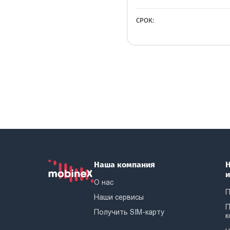
СРОК:
Наша компания
Н
О нас
П
Наши сервисы
П
Получить SIM-карту
к