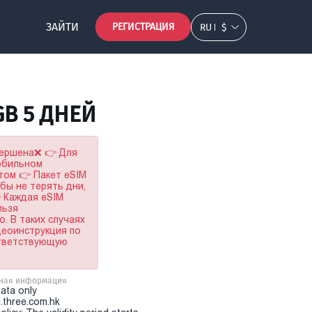
ЗАЙТИ
РЕГИСТРАЦИЯ
RU
$
GB 5 ДНЕЙ
вершена❌ 👉 Для
мобильном
том 👉 Пакет eSIM
обы не терять дни,
 Каждая eSIM
льзя
. В таких случаях
деоинструкция по
ответствующую
ная информация
Data only
.three.com.hk