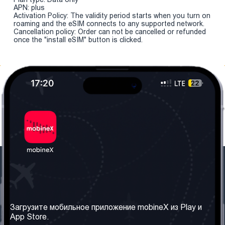
APN: plus
Activation Policy: The validity period starts when you turn on
roaming and the eSIM connects to any supported network.
Cancellation policy: Order can not be cancelled or refunded
once the "install eSIM" button is clicked.
Наша компания
Необходимая
информация
О нас
Загрузите мобильное приложение mobineX из Play и
Правила и Условия
App Store.
Наши сервисы