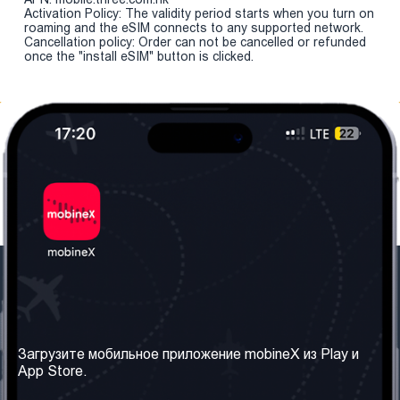
Activation Policy: The validity period starts when you turn on
roaming and the eSIM connects to any supported network.
Cancellation policy: Order can not be cancelled or refunded
once the "install eSIM" button is clicked.
Наша компания
Необходимая
информация
О нас
Загрузите мобильное приложение mobineX из Play и
Правила и Условия
App Store.
Наши сервисы
Политика
Получить SIM-карту