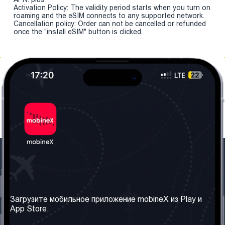
Activation Policy: The validity period starts when you turn on
roaming and the eSIM connects to any supported network.
Cancellation policy: Order can not be cancelled or refunded
once the "install eSIM" button is clicked.
Наша компания
Необходимая
информация
О нас
Загрузите мобильное приложение mobineX из Play и
Правила и Условия
App Store.
Наши сервисы
Политика
Получить SIM-карту