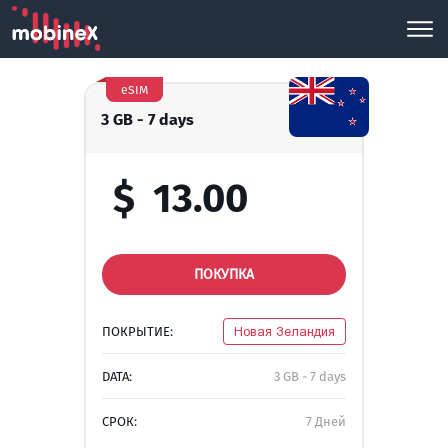
eSIM
3 GB - 7 days
$
13.00
ПОКУПКА
ПОКРЫТИЕ:
Новая Зеландия
DATA:
3 GB - 7 days
СРОК:
7 Дней