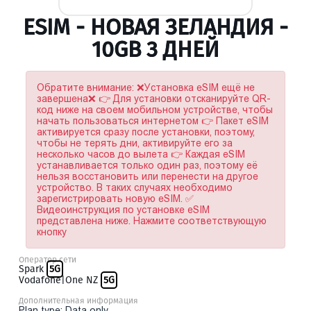
ESIM - НОВАЯ ЗЕЛАНДИЯ -
10GB 3 ДНЕЙ
Обратите внимание: ❌Установка eSIM ещё не
завершена❌ 👉 Для установки отсканируйте QR-
код ниже на своем мобильном устройстве, чтобы
начать пользоваться интернетом 👉 Пакет eSIM
активируется сразу после установки, поэтому,
чтобы не терять дни, активируйте его за
несколько часов до вылета 👉 Каждая eSIM
устанавливается только один раз, поэтому её
нельзя восстановить или перенести на другое
устройство. В таких случаях необходимо
зарегистрировать новую eSIM. ✅
Видеоинструкция по установке eSIM
представлена ниже. Нажмите соответствующую
кнопку
Оператор сети
Spark
5G
Vodafone|One NZ
5G
Дополнительная информация
Plan type: Data only