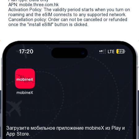
APN: mobile.three.com.hk
Activation Policy: The validity period starts when you turn on
roaming and the eSIM connects to any supported network.
Cancellation policy: Order can not be cancelled or refunded
once the "install eSIM" button is clicked.
Наша компания
Необходимая
информация
О нас
Загрузите мобильное приложение mobineX из Play и
Правила и Условия
App Store.
Наши сервисы