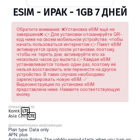
ESIM - ИРАК - 1GB 7 ДНЕЙ
Обратите внимание: ❌Установка eSIM ещё не
завершена❌ 👉 Для установки отсканируйте QR-
код ниже на своем мобильном устройстве, чтобы
начать пользоваться интернетом 👉 Пакет eSIM
активируется сразу после установки, поэтому,
чтобы не терять дни, активируйте его за
несколько часов до вылета 👉 Каждая eSIM
устанавливается только один раз, поэтому её
нельзя восстановить или перенести на другое
устройство. В таких случаях необходимо
зарегистрировать новую eSIM. ✅
Видеоинструкция по установке eSIM
представлена ниже. Нажмите соответствующую
кнопку
Оператор сети
Korek
LTE
Asia Cell
LTE
Дополнительная информация
Plan type: Data only
APN: plus
Activation Policy: The validity period starts when you turn on