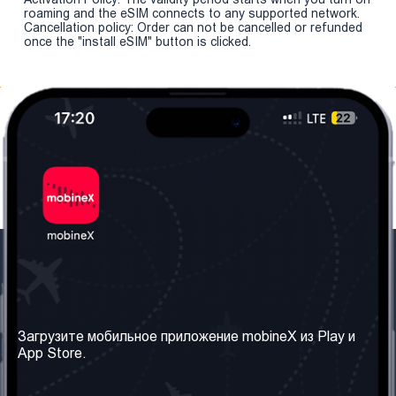
roaming and the eSIM connects to any supported network.
Cancellation policy: Order can not be cancelled or refunded
once the "install eSIM" button is clicked.
Наша компания
Необходимая
информация
О нас
Загрузите мобильное приложение mobineX из Play и
Правила и Условия
App Store.
Наши сервисы
Политика
Получить SIM-карту
конфиденциальности