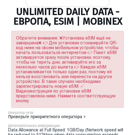
UNLIMITED DAILY DATA -
ЕВРОПА, ESIM | MOBINEX
Обратите внимание: ❌Установка eSIM ещё не
завершена❌ 👉 Для установки отсканируйте QR-
код ниже на своем мобильном устройстве, чтобы
начать пользоваться интернетом 👉 Пакет eSIM
активируется сразу после установки, поэтому,
чтобы не терять дни, активируйте его за
несколько часов до вылета 👉 Каждая eSIM
устанавливается только один раз, поэтому её
нельзя восстановить или перенести на другое
устройство. В таких случаях необходимо
зарегистрировать новую eSIM. ✅
Видеоинструкция по установке eSIM
представлена ниже. Нажмите соответствующую
кнопку
Оператор сети
Проверьте приоритетного оператора >
Дополнительная информация
Data Allowance at Full Speed: 1GB/Day (Network speed will
be reduced to 512kbps when data consumption exceeds