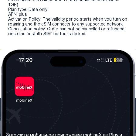
1GB).
Plan type: Data only
APN: plus
Activation Policy: The validity period starts when you turn on
roaming and the eSIM connects to any supported network.
Cancellation policy: Order can not be cancelled or refunded
once the "install eSIM" button is clicked.
Наша компания
Необходимая
информация
О нас
Загрузите мобильное приложение mobineX из Play и