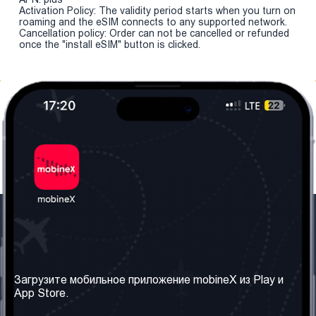
Activation Policy: The validity period starts when you turn on
roaming and the eSIM connects to any supported network.
Cancellation policy: Order can not be cancelled or refunded
once the "install eSIM" button is clicked.
Наша компания
Необходимая
информация
О нас
Загрузите мобильное приложение mobineX из Play и
Правила и Условия
App Store.
Наши сервисы
Политика
Получить SIM-карту