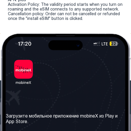
Activation Policy: The validity period starts when you turn on
roaming and the eSIM connects to any supported network.
Cancellation policy: Order can not be cancelled or refunded
once the "install eSIM" button is clicked.
Наша компания
Необходимая
информация
О нас
Загрузите мобильное приложение mobineX из Play и
Правила и Условия
App Store.
Наши сервисы
Политика
Получить SIM-карту