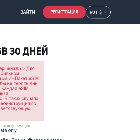
ЗАЙТИ
РЕГИСТРАЦИЯ
RU
$
GB 30 ДНЕЙ
вершена❌ 👉 Для
мобильном
том 👉 Пакет eSIM
обы не терять дни,
 Каждая eSIM
льзя
. В таких случаях
деоинструкция по
ответствующую
ная информация
Data only