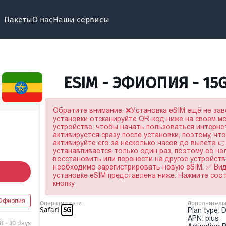
Пакеты
О нас
Наши сервисы
ESIM - ЭФИОПИЯ - 15
Обратите внимание: ❌Установка eSIM ещё не за
установки отсканируйте QR-код ниже на своем 
устройстве, чтобы начать пользоваться интерне
активируется сразу после установки, поэтому, чт
активируйте его за несколько часов до вылета 
устанавливается только один раз, поэтому её не
восстановить или перенести на другое устройство
необходимо зарегистрировать новую eSIM. ✅ Ви
установке eSIM представлена ниже. Нажмите со
кнопку
Эфиопия
Оператор сети
Дополнитель
Safari
5G
Plan type: 
APN: plus
B - 30 days