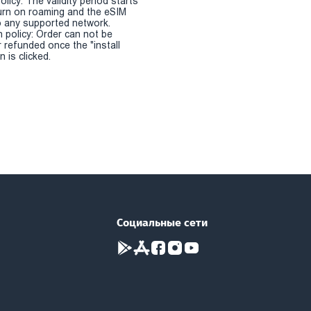
olicy: The validity period starts
urn on roaming and the eSIM
 any supported network.
n policy: Order can not be
r refunded once the "install
 is clicked.
Социальные сети