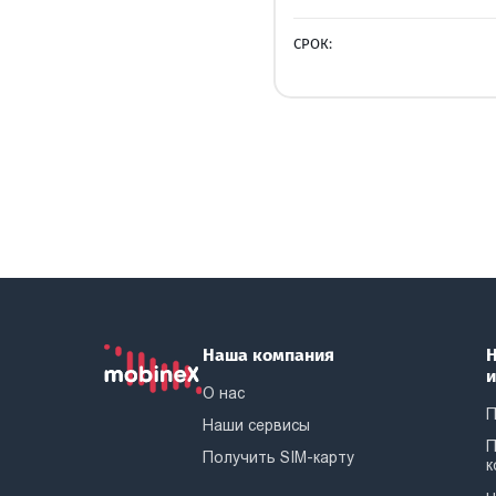
СРОК:
Наша компания
Н
О нас
П
Наши сервисы
П
Получить SIM-карту
к