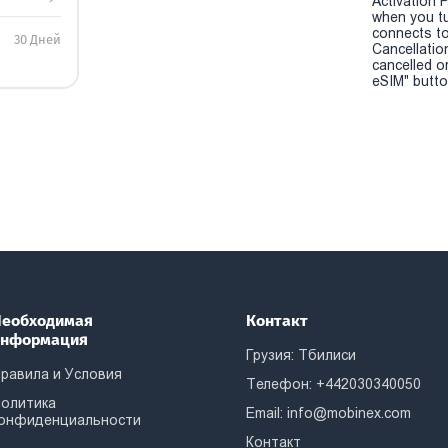
Activation P
when you t
connects to
30 Дней
Cancellatio
cancelled o
eSIM" button
еобходимая
Контакт
информация
Грузия: Тбилиси
равила и Условия
Телефон: +442030340050
олитика
Email:
info@mobinex.com
онфиденциальности
Контакт