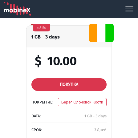
eSIM
1 GB - 3 days
$
10.00
ПОКУПКА
ПОКРЫТИЕ:
Берег Слоновой Кости
DATA:
1 GB - 3 days
СРОК:
3 Дней