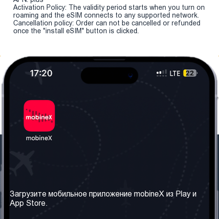
Activation Policy: The validity period starts when you turn on
roaming and the eSIM connects to any supported network.
Cancellation policy: Order can not be cancelled or refunded
once the "install eSIM" button is clicked.
Наша компания
Необходимая
информация
О нас
Загрузите мобильное приложение mobineX из Play и
Правила и Условия
App Store.
Наши сервисы
Политика
Получить SIM-карту