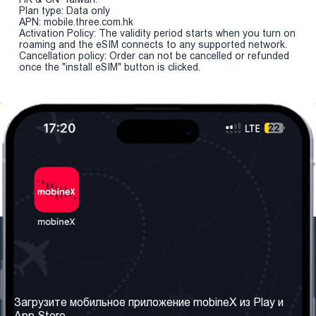
Plan type: Data only
APN: mobile.three.com.hk
Activation Policy: The validity period starts when you turn on
roaming and the eSIM connects to any supported network.
Cancellation policy: Order can not be cancelled or refunded
once the "install eSIM" button is clicked.
Наша компания
Необходимая
информация
О нас
Загрузите мобильное приложение mobineX из Play и
Правила и Условия
App Store.