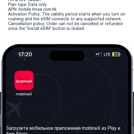
Plan type: Data only
APN: mobile.three.com.hk
Activation Policy: The validity period starts when you turn on
roaming and the eSIM connects to any supported network.
Cancellation policy: Order can not be cancelled or refunded
once the "install eSIM" button is clicked.
Наша компания
Необходимая
информация
О нас
Загрузите мобильное приложение mobineX из Play и
Правила и Условия
App Store.