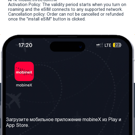
Activation Policy: The validity period starts when you turn on
roaming and the eSIM connects to any supported network.
Cancellation policy: Order can not be cancelled or refunded
once the "install eSIM" button is clicked.
Наша компания
Необходимая
информация
О нас
Загрузите мобильное приложение mobineX из Play и
Правила и Условия
App Store.
Наши сервисы
Политика
Получить SIM-карту