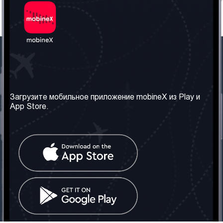
Наша компания
Необходимая
информация
О нас
Загрузите мобильное приложение mobineX из Play и
Правила и Условия
App Store.
Наши сервисы
Политика
Получить SIM-карту
конфиденциальности
Часто задаваемые
вопросы
Контакт
Социальные сети
Грузия: Тбилиси
Телефон: +442030340050
Email:
info@mobinex.com