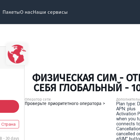
Пакеты
О нас
Наши сервисы
ФИЗИЧЕСКАЯ СИМ - ОТ
СЕБЯ ГЛОБАЛЬНЫЙ - 1
Оператор сети
Дополнитель
Проверьте приоритетного оператора >
Plan type: 
APN: plus
Activation P
when you t
connects to
6 Страна
Cancellatio
cancelled o
B - 30 days
eSIM" button