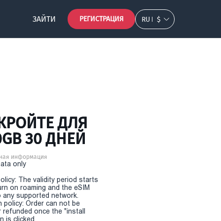
ЗАЙТИ
РЕГИСТРАЦИЯ
RU
$
КРОЙТЕ ДЛЯ
0GB 30 ДНЕЙ
ная информация
Data only
olicy: The validity period starts
urn on roaming and the eSIM
 any supported network.
n policy: Order can not be
r refunded once the "install
 is clicked.