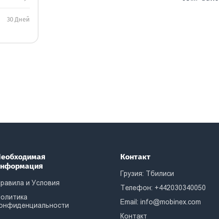
30 Дней
еобходимая
Контакт
информация
Грузия: Тбилиси
равила и Условия
Телефон: +442030340050
олитика
Email:
info@mobinex.com
онфиденциальности
Контакт