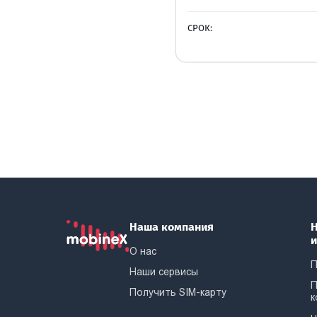
СРОК:
Наша компания
Н
О нас
П
Наши сервисы
П
Получить SIM-карту
к