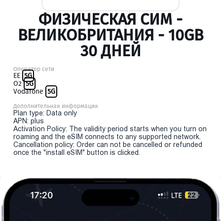
ФИЗИЧЕСКАЯ СИМ -
ВЕЛИКОБРИТАНИЯ - 10GB
30 ДНЕЙ
Оператор сети
EE
5G
O2
5G
Vodafone
5G
Дополнительная информация
Plan type: Data only
APN: plus
Activation Policy: The validity period starts when you turn on
roaming and the eSIM connects to any supported network.
Cancellation policy: Order can not be cancelled or refunded
once the "install eSIM" button is clicked.