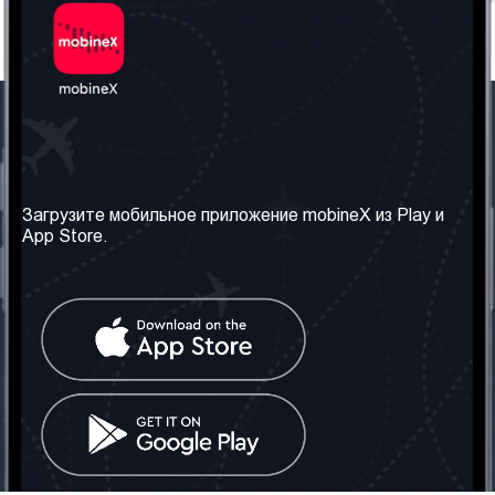
Наша компания
Необходимая
информация
О нас
Загрузите мобильное приложение mobineX из Play и
Правила и Условия
App Store.
Наши сервисы
Политика
Получить SIM-карту
конфиденциальности
Часто задаваемые
вопросы
Контакт
Социальные сети
Грузия: Тбилиси
Телефон: +442030340050
Email:
info@mobinex.com