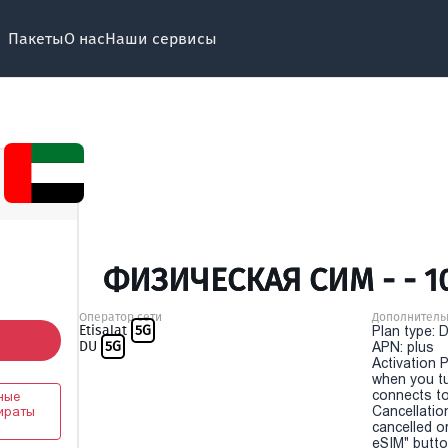
Пакеты
О нас
Наши сервисы
ФИЗИЧЕСКАЯ СИМ - - 1
Оператор сети
Дополнитель
Etisalat
5G
Plan type: 
DU
5G
APN: plus
Activation P
when you t
connects to
ные
Cancellatio
ираты
cancelled o
eSIM" button