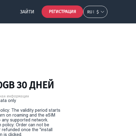
ЗАЙТИ
РЕГИСТРАЦИЯ
RU
$
0GB 30 ДНЕЙ
ная информация
Data only
olicy: The validity period starts
urn on roaming and the eSIM
 any supported network.
n policy: Order can not be
r refunded once the "install
 is clicked.