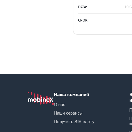
DATA:
10 G
СРОК:
Наша компания
Н
О нас
П
Наши сервисы
П
Получить SIM-карту
к