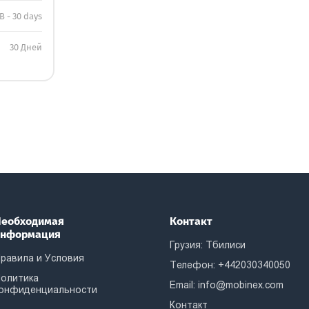
B - 30 days
30 Дней
еобходимая
Контакт
информация
Грузия: Тбилиси
равила и Условия
Телефон: +442030340050
олитика
Email:
info@mobinex.com
онфиденциальности
Контакт