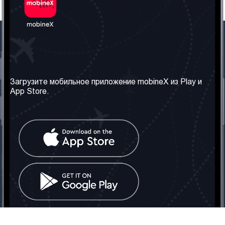
Наша компания
Необходимая
информация
О нас
Загрузите мобильное приложение mobineX из Play и
Правила и Условия
App Store.
Наши сервисы
Политика
Получить SIM-карту
конфиденциальности
Часто задаваемые
вопросы
Контакт
Социальные сети
Грузия: Тбилиси
Телефон: +442030340050
Email:
info@mobinex.com
Контакт