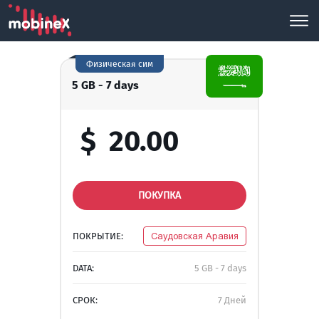
Физическая сим
5 GB - 7 days
$
20.00
ПОКУПКА
ПОКРЫТИЕ:
Саудовская Аравия
DATA:
5 GB - 7 days
СРОК:
7 Дней