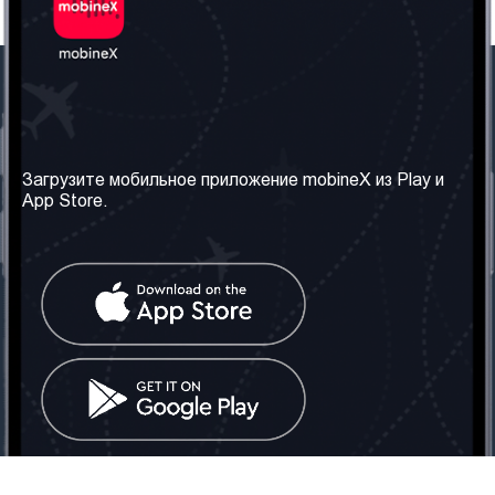
Наша компания
Необходимая
информация
О нас
Загрузите мобильное приложение mobineX из Play и
Правила и Условия
App Store.
Наши сервисы
Политика
Получить SIM-карту
конфиденциальности
Часто задаваемые
вопросы
Контакт
Социальные сети
Грузия: Тбилиси
Телефон: +442030340050
Email:
info@mobinex.com
Контакт