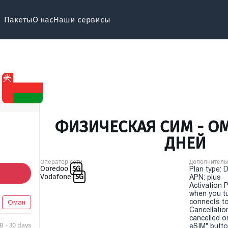
Пакеты
О нас
Наши сервисы
ФИЗИЧЕСКАЯ СИМ - ОМ
ДНЕЙ
Оператор сети
Дополнитель
Ooredoo
5G
Plan type: 
Vodafone
5G
APN: plus
Activation P
when you t
connects to
Оман
Cancellatio
cancelled o
B - 30 days
eSIM" button