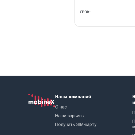
СРОК:
Наша компания
Н
О нас
П
Наши сервисы
П
Получить SIM-карту
к