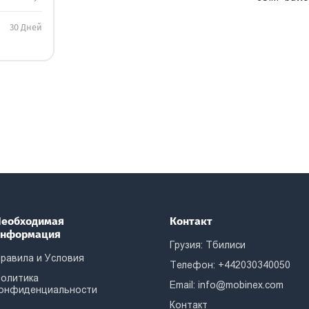
30 Дней
еобходимая
Контакт
информация
Грузия: Тбилиси
равила и Условия
Телефон: +442030340050
олитика
Email:
info@mobinex.com
онфиденциальности
Контакт