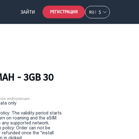
ЗАЙТИ
РЕГИСТРАЦИЯ
RU
$
АН - 3GB 30
ная информация
Data only
olicy: The validity period starts
urn on roaming and the eSIM
 any supported network.
n policy: Order can not be
r refunded once the "install
 is clicked.