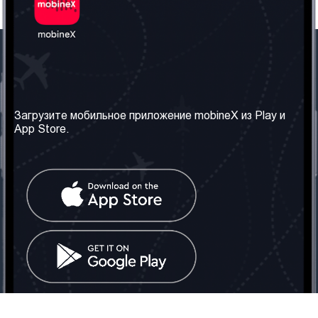
Наша компания
Необходимая
информация
О нас
Загрузите мобильное приложение mobineX из Play и
Правила и Условия
App Store.
Наши сервисы
Политика
Получить SIM-карту
конфиденциальности
Часто задаваемые
вопросы
Контакт
Социальные сети
Грузия: Тбилиси
Телефон: +442030340050
Email:
info@mobinex.com
Контакт