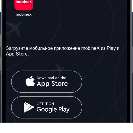
Наша компания
Необходимая
информация
О нас
Загрузите мобильное приложение mobineX из Play и
Правила и Условия
App Store.
Наши сервисы
Политика
Получить SIM-карту
конфиденциальности
Часто задаваемые
вопросы
Контакт
Социальные сети
Грузия: Тбилиси
Телефон: +442030340050
Email:
info@mobinex.com
Контакт