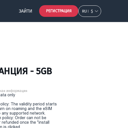
ЗАЙТИ
РЕГИСТРАЦИЯ
RU
$
АНЦИЯ - 5GB
ная информация
Data only
olicy: The validity period starts
urn on roaming and the eSIM
 any supported network.
n policy: Order can not be
r refunded once the "install
 is clicked.