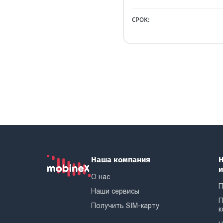
СРОК:
Наша компания
Н
О нас
П
Наши сервисы
П
Получить SIM-карту
к