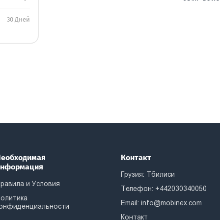
30 Дней
еобходимая
Контакт
информация
Грузия: Тбилиси
равила и Условия
Телефон: +442030340050
олитика
Email:
info@mobinex.com
онфиденциальности
Контакт