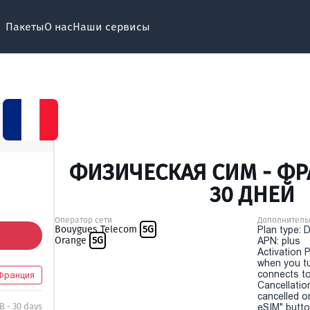
Пакеты
О нас
Наши сервисы
ФИЗИЧЕСКАЯ СИМ - ФР
30 ДНЕЙ
Оператор сети
Дополнитель
Bouygues Telecom
5G
Plan type: 
Orange
5G
APN: plus
Activation P
when you t
connects to
Франция
Cancellatio
cancelled o
B - 30 days
eSIM" button