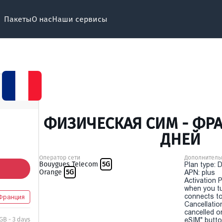
Пакеты
О нас
Наши сервисы
ФИЗИЧЕСКАЯ СИМ - ФРА
ДНЕЙ
Оператор сети
Дополнитель
Bouygues Telecom
5G
Plan type: 
Orange
5G
APN: plus
Activation P
when you t
connects to
Франция
Cancellatio
cancelled o
 GB - 3 days
eSIM" button