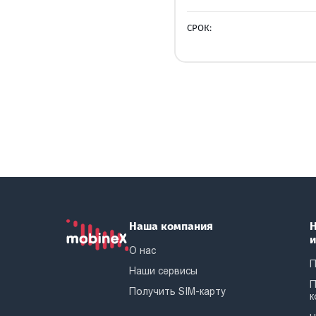
СРОК:
Наша компания
Н
О нас
П
Наши сервисы
П
Получить SIM-карту
к