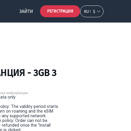
ЗАЙТИ
РЕГИСТРАЦИЯ
RU
$
НЦИЯ - 3GB 3
ная информация
Data only
olicy: The validity period starts
urn on roaming and the eSIM
 any supported network.
n policy: Order can not be
r refunded once the "install
 is clicked.