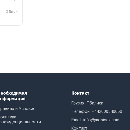
3 Дней
еобходимая
Контакт
информация
Грузия: Тбилиси
равила и Условия
Телефон: +442030340050
олитика
Email:
info@mobinex.com
онфиденциальности
Контакт