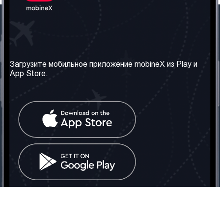
Наша компания
Необходимая
информация
О нас
Загрузите мобильное приложение mobineX из Play и
Правила и Условия
App Store.
Наши сервисы
Политика
Получить SIM-карту
конфиденциальности
Часто задаваемые
вопросы
Контакт
Социальные сети
Грузия: Тбилиси
Телефон: +442030340050
Email:
info@mobinex.com
Контакт