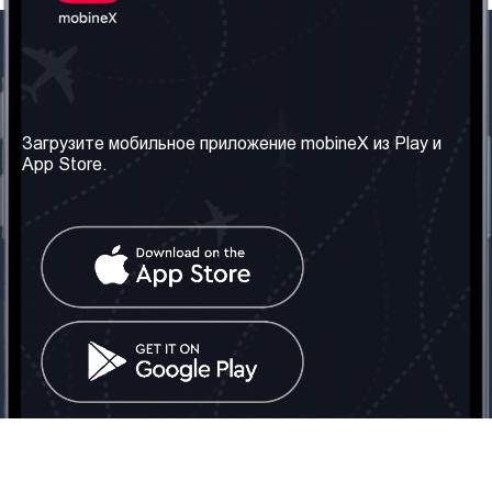
Наша компания
Необходимая
информация
О нас
Загрузите мобильное приложение mobineX из Play и
Правила и Условия
App Store.
Наши сервисы
Политика
Получить SIM-карту
конфиденциальности
Часто задаваемые
вопросы
Контакт
Социальные сети
Грузия: Тбилиси
Телефон: +442030340050
Email:
info@mobinex.com
Контакт