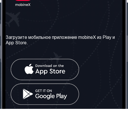
Наша компания
Необходимая
информация
О нас
Загрузите мобильное приложение mobineX из Play и
Правила и Условия
App Store.
Наши сервисы
Политика
Получить SIM-карту
конфиденциальности
Часто задаваемые
вопросы
Контакт
Социальные сети
Грузия: Тбилиси
Телефон: +442030340050
Email:
info@mobinex.com
Контакт