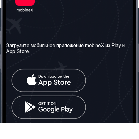
Наша компания
Необходимая
информация
О нас
Загрузите мобильное приложение mobineX из Play и
Правила и Условия
App Store.
Наши сервисы
Политика
Получить SIM-карту
конфиденциальности
Часто задаваемые
вопросы
Контакт
Социальные сети
Грузия: Тбилиси
Телефон: +442030340050
Email:
info@mobinex.com
Контакт